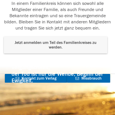
In einem Familienkreis können sich sowohl alle
Mitglieder einer Familie, als auch Freunde und
Bekannte eintragen und so eine Trauergemeinde
bilden. Bleiben Sie in Kontakt mit anderen Mitgliedern
und tragen Sie sich jetzt ganz bequem ein.
Jetzt anmelden um Teil des Familienkreises zu
werden.
Der Tod ist nicht das Ende, nicht die
Vergänglichkeit,
der Tod ist nur die Wende, Beginn der
Kontakt zum Verlag
Missbrauch
Ewigkeit.
aufnehmen
melden