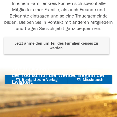
In einem Familienkreis können sich sowohl alle
Mitglieder einer Familie, als auch Freunde und
Bekannte eintragen und so eine Trauergemeinde
bilden. Bleiben Sie in Kontakt mit anderen Mitgliedern
und tragen Sie sich jetzt ganz bequem ein.
Jetzt anmelden um Teil des Familienkreises zu
werden.
Der Tod ist nicht das Ende, nicht die
Vergänglichkeit,
der Tod ist nur die Wende, Beginn der
Kontakt zum Verlag
Missbrauch
Ewigkeit.
aufnehmen
melden