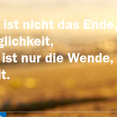
 ist nicht das Ende,
lichkeit,
 ist nur die Wende,
t.
en