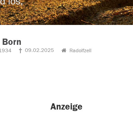
d los,
 Born
09.02.2025
1934
Radolfzell
Anzeige