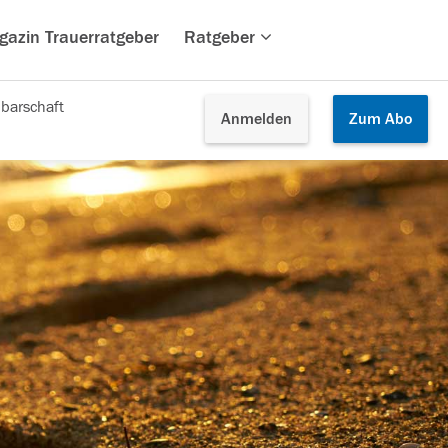
gazin Trauerratgeber
Ratgeber
barschaft
Anmelden
Zum
Abo