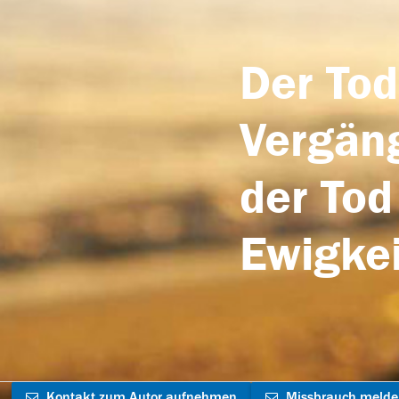
Der Tod
Vergäng
der Tod
Ewigkei
Kontakt zum Autor aufnehmen
Missbrauch meld