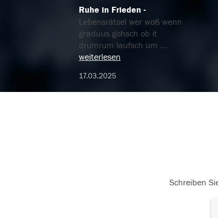
Ruhe in Frieden
Lebensrätsel wer woß wenn
graduus gohsch ob it
drumrum laufsch um
...
weiterlesen
17.03.2025
Schreiben Sie