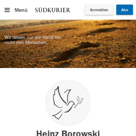
Menü
Anmelden
Abo
Wir lassen nur die Hand los,
nicht den Menschen.
Heinz Borowski