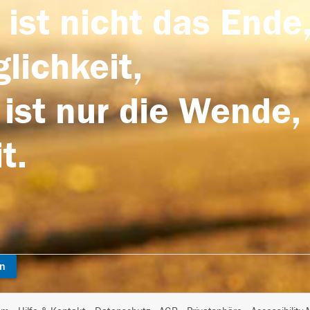
 ist nicht das Ende,
lichkeit,
 ist nur die Wende,
t.
en