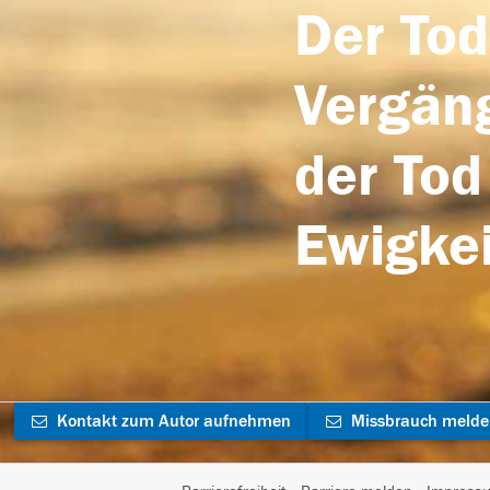
Der Tod
Vergäng
der Tod
Ewigkei
Kontakt zum Autor aufnehmen
Missbrauch meld