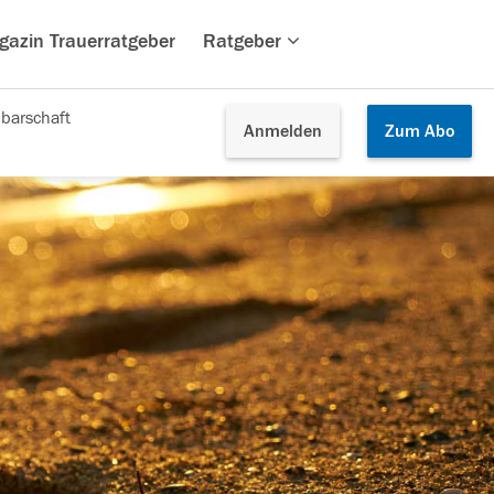
gazin Trauerratgeber
Ratgeber
barschaft
Anmelden
Zum
Abo