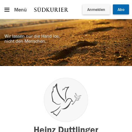
Menü
Anmelden
Abo
Wir lassen nur die Hand los,
nicht den Menschen.
Heinz Duttlinger