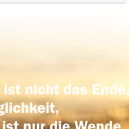
 ist nicht das Ende,
lichkeit,
 ist nur die Wende,