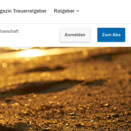
gazin Trauerratgeber
Ratgeber
barschaft
Anmelden
Zum
Abo