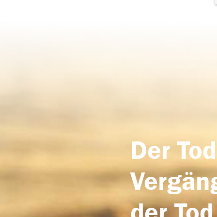
Der Tod
Vergäng
der Tod