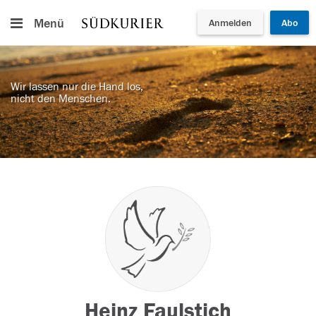
Menü
Anmelden
Abo
Wir lassen nur die Hand los,
nicht den Menschen.
Heinz Faulstich