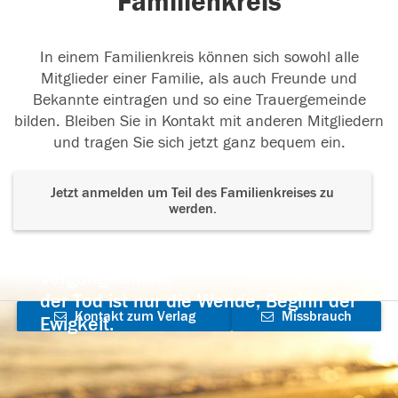
Familienkreis
In einem Familienkreis können sich sowohl alle
Mitglieder einer Familie, als auch Freunde und
Bekannte eintragen und so eine Trauergemeinde
bilden. Bleiben Sie in Kontakt mit anderen Mitgliedern
und tragen Sie sich jetzt ganz bequem ein.
Jetzt anmelden um Teil des Familienkreises zu
werden.
Der Tod ist nicht das Ende, nicht die
Vergänglichkeit,
der Tod ist nur die Wende, Beginn der
Kontakt zum Verlag
Missbrauch
Ewigkeit.
aufnehmen
melden