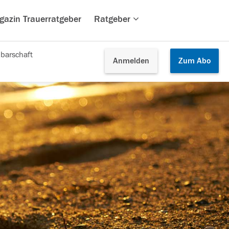
gazin Trauerratgeber
Ratgeber
barschaft
Anmelden
Zum
Abo