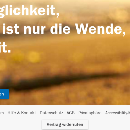
lichkeit,
 ist nur die Wende,
t.
en
I
um
Hilfe & Kontakt
Datenschutz
AGB
Privatsphäre
Accessibility
m
Vertrag widerrufen
A