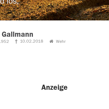
d los,
z Gallmann
10.02.2018
1952
Wehr
Anzeige