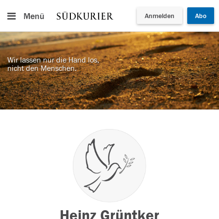
Menü
Anmelden
Abo
Wir lassen nur die Hand los,
nicht den Menschen.
Heinz Grüntker