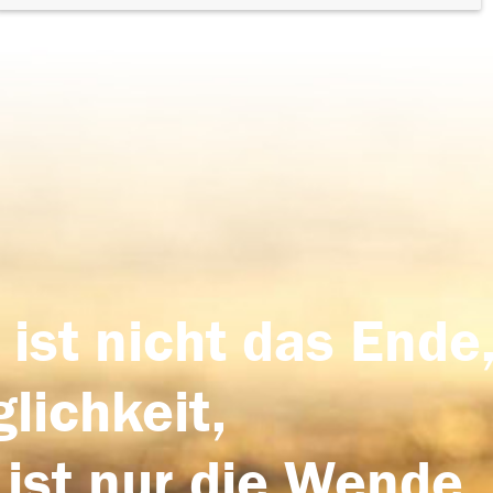
 ist nicht das Ende,
lichkeit,
 ist nur die Wende,