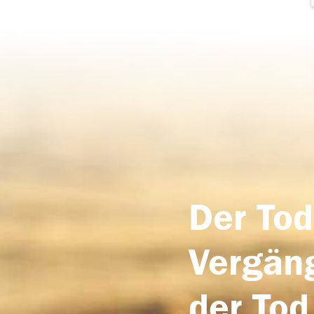
Der Tod
Vergäng
der Tod