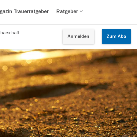
gazin Trauerratgeber
Ratgeber
barschaft
Anmelden
Zum
Abo