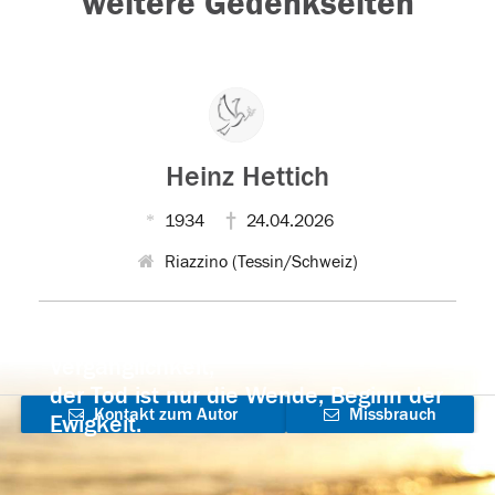
weitere Gedenkseiten
Heinz Hettich
1934
24.04.2026
Riazzino (Tessin/Schweiz)
Der Tod ist nicht das Ende, nicht die
Vergänglichkeit,
der Tod ist nur die Wende, Beginn der
Kontakt zum Autor
Missbrauch
Ewigkeit.
aufnehmen
melden