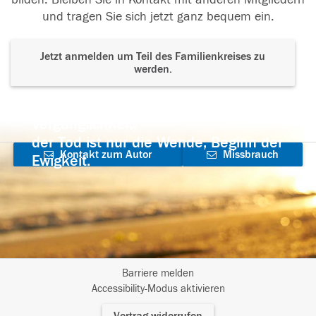
und tragen Sie sich jetzt ganz bequem ein.
Jetzt anmelden um Teil des Familienkreises zu
werden.
Der Tod ist nicht das Ende, nicht die
Vergänglichkeit,
der Tod ist nur die Wende, Beginn der
Kontakt zum Autor
Missbrauch
Ewigkeit.
aufnehmen
melden
Barriere melden
I
Accessibility-Modus aktivieren
m