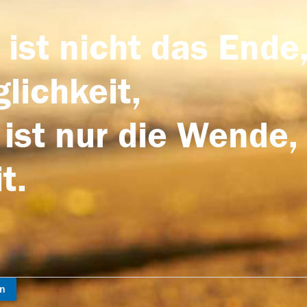
 ist nicht das Ende,
lichkeit,
 ist nur die Wende,
t.
en