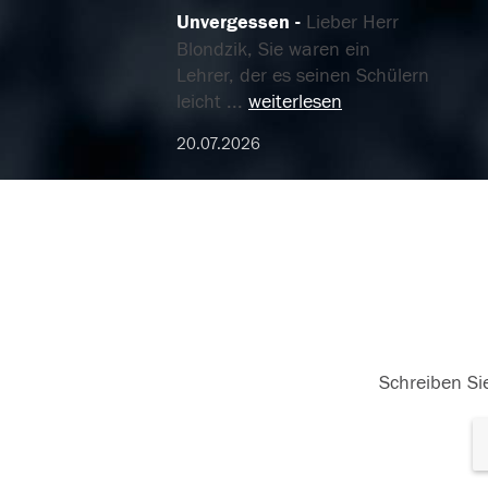
Unvergessen
Lieber Herr
Blondzik, Sie waren ein
Lehrer, der es seinen Schülern
leicht
...
weiterlesen
20.07.2026
Schreiben Sie