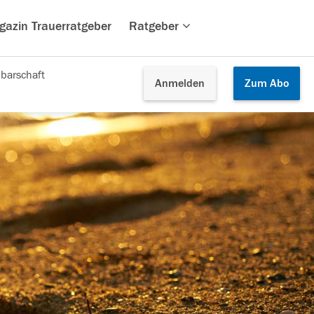
gazin Trauerratgeber
Ratgeber
barschaft
Anmelden
Zum
Abo