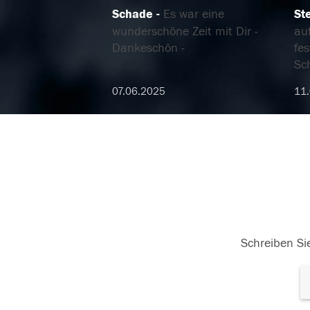
Schade
Es war eine
St
wunderschöne Zeit mit Dir -
au
Dankeschön -
fe
Sch
07.06.2025
11
Schreiben Sie