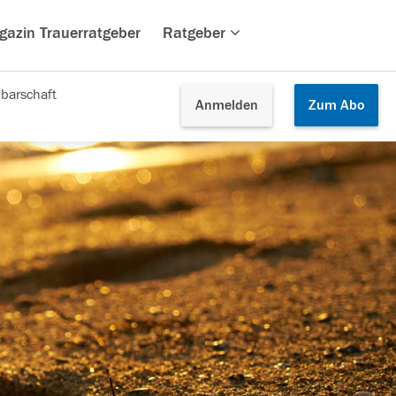
gazin Trauerratgeber
Ratgeber
barschaft
Anmelden
Zum
Abo