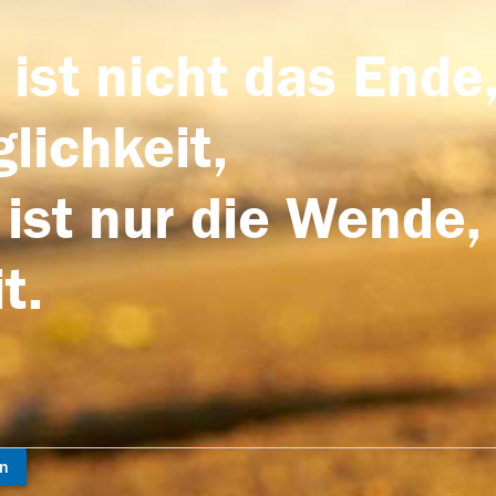
 ist nicht das Ende,
lichkeit,
 ist nur die Wende,
t.
en