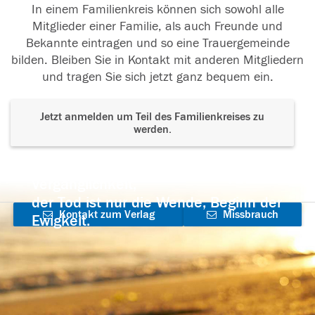
In einem Familienkreis können sich sowohl alle
Mitglieder einer Familie, als auch Freunde und
Bekannte eintragen und so eine Trauergemeinde
bilden. Bleiben Sie in Kontakt mit anderen Mitgliedern
und tragen Sie sich jetzt ganz bequem ein.
Jetzt anmelden um Teil des Familienkreises zu
werden.
Der Tod ist nicht das Ende, nicht die
Vergänglichkeit,
der Tod ist nur die Wende, Beginn der
Kontakt zum Verlag
Missbrauch
Ewigkeit.
aufnehmen
melden