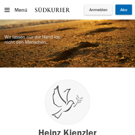
Menü
Anmelden
Abo
Wir lassen nur die Hand los,
nicht den Menschen.
Heinz Kienzler