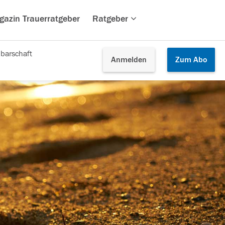
gazin Trauerratgeber
Ratgeber
barschaft
Anmelden
Zum
Abo