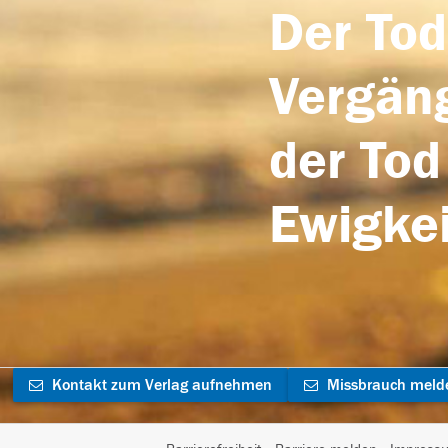
Der Tod
Vergäng
der Tod
Ewigkei
Kontakt zum Verlag aufnehmen
Missbrauch meld