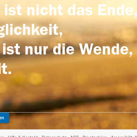
 ist nicht das Ende,
lichkeit,
 ist nur die Wende,
t.
en