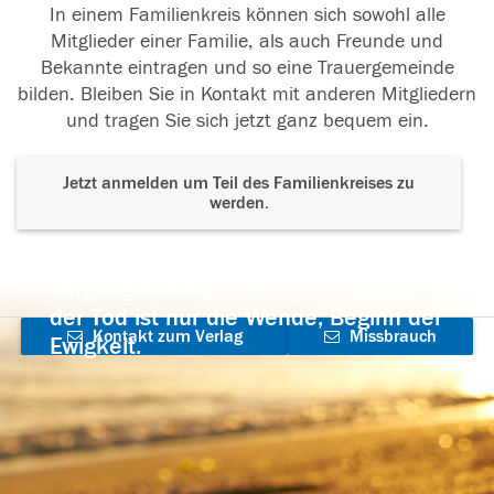
In einem Familienkreis können sich sowohl alle
Mitglieder einer Familie, als auch Freunde und
Bekannte eintragen und so eine Trauergemeinde
bilden. Bleiben Sie in Kontakt mit anderen Mitgliedern
und tragen Sie sich jetzt ganz bequem ein.
Jetzt anmelden um Teil des Familienkreises zu
werden.
Der Tod ist nicht das Ende, nicht die
Vergänglichkeit,
der Tod ist nur die Wende, Beginn der
Kontakt zum Verlag
Missbrauch
Ewigkeit.
aufnehmen
melden