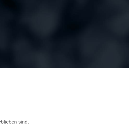
eblieben sind.