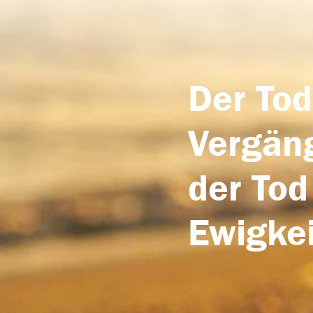
Der Tod
Vergäng
der Tod
Ewigkei