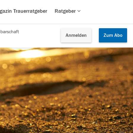
gazin Trauerratgeber
Ratgeber
barschaft
Anmelden
Zum
Abo