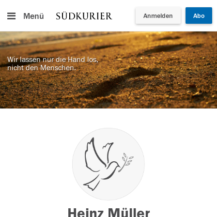
Menü
Anmelden
Abo
Wir lassen nur die Hand los,
nicht den Menschen.
Heinz Müller