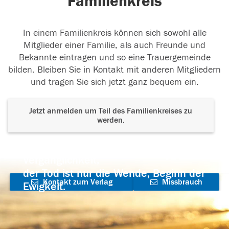
Familienkreis
In einem Familienkreis können sich sowohl alle
Mitglieder einer Familie, als auch Freunde und
Bekannte eintragen und so eine Trauergemeinde
bilden. Bleiben Sie in Kontakt mit anderen Mitgliedern
und tragen Sie sich jetzt ganz bequem ein.
Jetzt anmelden um Teil des Familienkreises zu
werden.
Der Tod ist nicht das Ende, nicht die
Vergänglichkeit,
der Tod ist nur die Wende, Beginn der
Kontakt zum Verlag
Missbrauch
Ewigkeit.
aufnehmen
melden