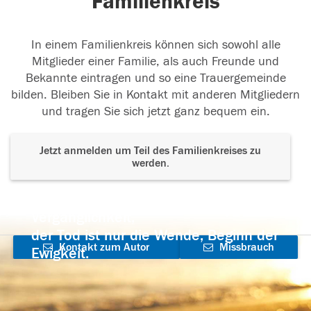
Familienkreis
In einem Familienkreis können sich sowohl alle
Mitglieder einer Familie, als auch Freunde und
Bekannte eintragen und so eine Trauergemeinde
bilden. Bleiben Sie in Kontakt mit anderen Mitgliedern
und tragen Sie sich jetzt ganz bequem ein.
Jetzt anmelden um Teil des Familienkreises zu
werden.
Der Tod ist nicht das Ende, nicht die
Vergänglichkeit,
der Tod ist nur die Wende, Beginn der
Kontakt zum Autor
Missbrauch
Ewigkeit.
aufnehmen
melden