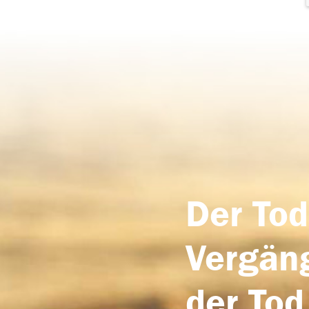
Der Tod
Vergäng
der Tod