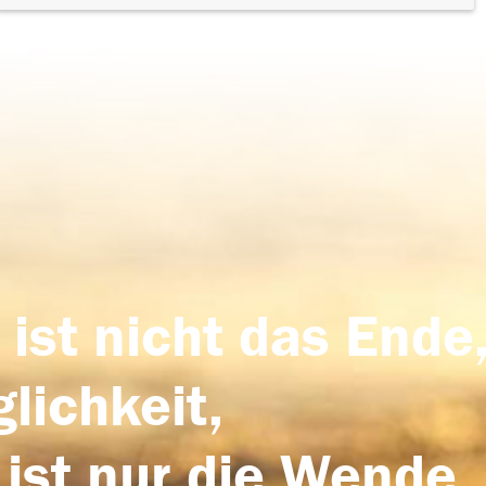
 ist nicht das Ende,
lichkeit,
 ist nur die Wende,