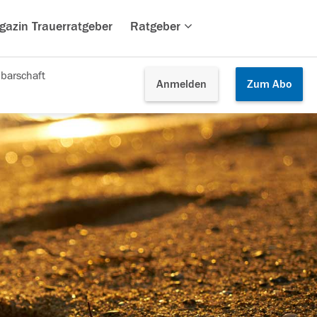
gazin Trauerratgeber
Ratgeber
barschaft
Anmelden
Zum
Abo