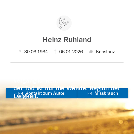
Heinz Ruhland
30.03.1934
06.01.2026
Konstanz
Der Tod ist nicht das Ende, nicht die
Vergänglichkeit,
der Tod ist nur die Wende, Beginn der
Kontakt zum Autor
Missbrauch
Ewigkeit.
aufnehmen
melden