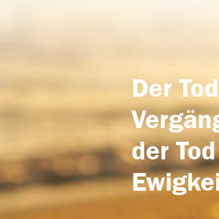
Der Tod
Vergäng
der Tod
Ewigkei