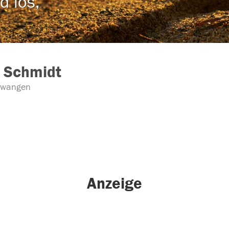
d los,
 Schmidt
lwangen
Anzeige