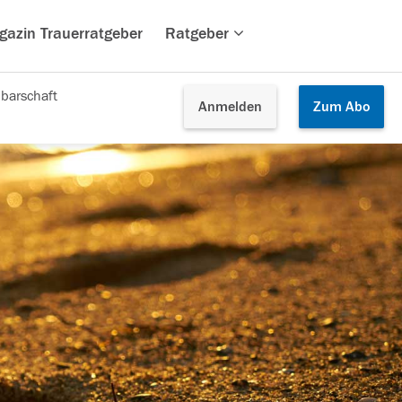
gazin Trauerratgeber
Ratgeber
barschaft
Anmelden
Zum
Abo