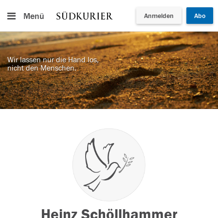
Menü
Anmelden
Abo
Wir lassen nur die Hand los,
nicht den Menschen.
Heinz Schöllhammer