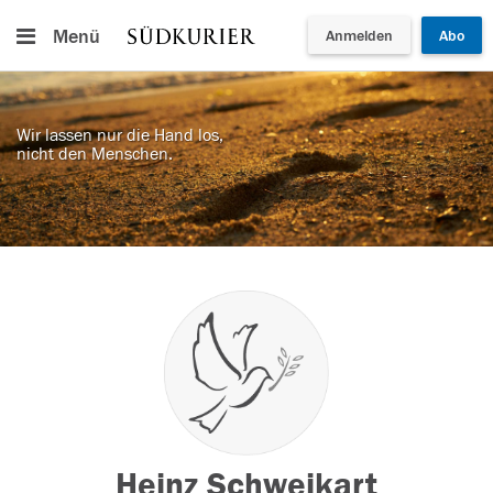
Menü
Anmelden
Abo
Wir lassen nur die Hand los,
nicht den Menschen.
Heinz Schweikart