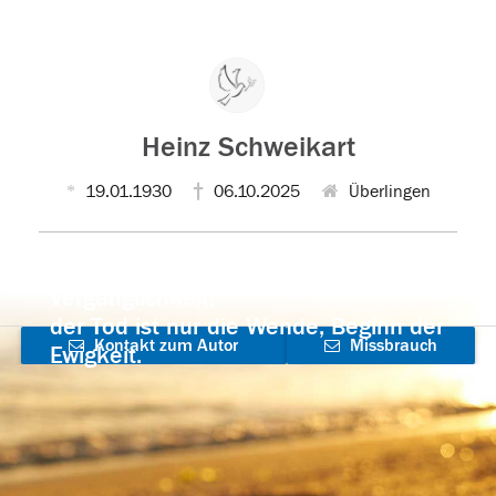
Heinz Schweikart
19.01.1930
06.10.2025
Überlingen
Der Tod ist nicht das Ende, nicht die
Vergänglichkeit,
der Tod ist nur die Wende, Beginn der
Kontakt zum Autor
Missbrauch
Ewigkeit.
aufnehmen
melden