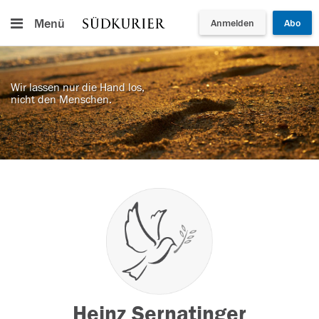
Menü
Anmelden
Abo
Wir lassen nur die Hand los,
nicht den Menschen.
Heinz Sernatinger