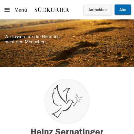
Menü
Anmelden
Abo
Wir lassen nur die Hand los,
nicht den Menschen.
Heinz Sernatinger