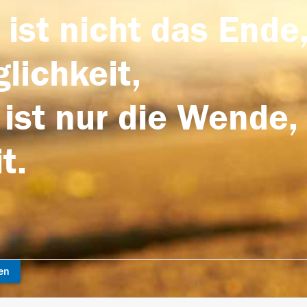
 ist nicht das Ende,
lichkeit,
 ist nur die Wende,
t.
en