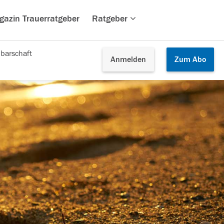
gazin Trauerratgeber
Ratgeber
barschaft
Anmelden
Zum
Abo