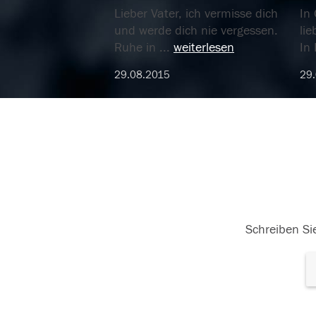
Lieber Vater, ich vermisse dich
In 
und werde dich nie vergessen.
lie
Ruhe in
...
weiterlesen
In
29.08.2015
29
Schreiben Sie