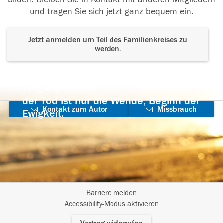
und tragen Sie sich jetzt ganz bequem ein.
Jetzt anmelden um Teil des Familienkreises zu
werden.
Der Tod ist nicht das Ende, nicht die
Vergänglichkeit,
der Tod ist nur die Wende, Beginn der
Kontakt zum Autor
Missbrauch
Ewigkeit.
aufnehmen
melden
Barriere melden
I
Accessibility-Modus aktivieren
m