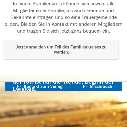
In einem Familienkreis können sich sowohl alle
Mitglieder einer Familie, als auch Freunde und
Bekannte eintragen und so eine Trauergemeinde
bilden. Bleiben Sie in Kontakt mit anderen Mitgliedern
und tragen Sie sich jetzt ganz bequem ein.
Jetzt anmelden um Teil des Familienkreises zu
werden.
Der Tod ist nicht das Ende, nicht die
Vergänglichkeit,
der Tod ist nur die Wende, Beginn der
Kontakt zum Verlag
Missbrauch
Ewigkeit.
aufnehmen
melden