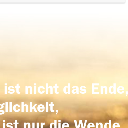
 ist nicht das Ende,
lichkeit,
 ist nur die Wende,