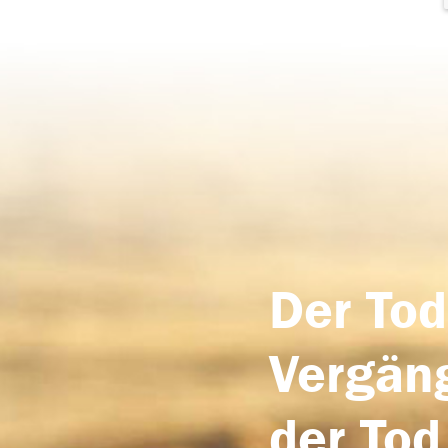
Der Tod
Vergäng
der Tod