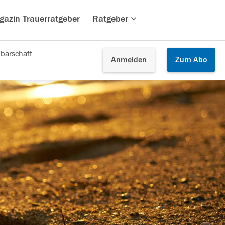
gazin Trauerratgeber
Ratgeber
barschaft
Anmelden
Zum
Abo