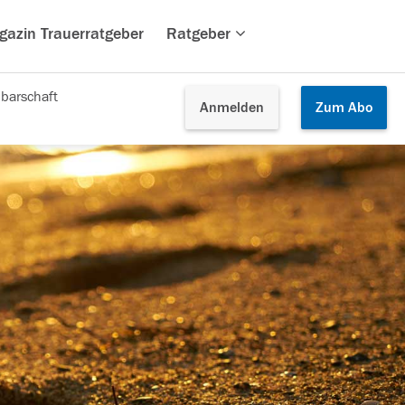
gazin Trauerratgeber
Ratgeber
barschaft
Anmelden
Zum
Abo