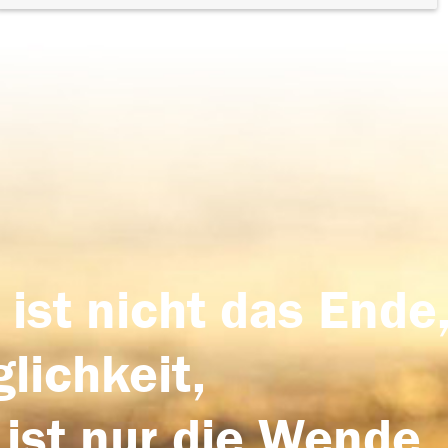
 ist nicht das Ende,
lichkeit,
 ist nur die Wende,