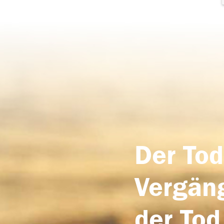
Der Tod
Vergäng
der Tod