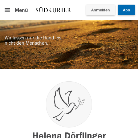
Menü
Anmelden
Abo
Wir lassen nur die Hand los,
nicht den Menschen.
Helena Dörflinger