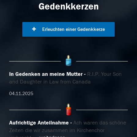
Gedenkkerzen
Erleuchten einer Gedenkkerze
In Gedenken an meine Mutter
R.I.P. Your Son
and Daughter in Law from Canada
04.11.2025
Aufrichtige Anteilnahme
Ach waren das schöne
Zeiten die wir zusammen im Kirchenchor