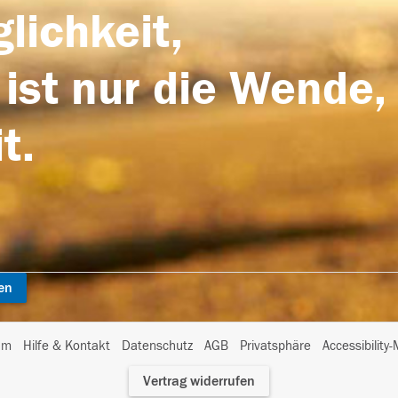
lichkeit,
 ist nur die Wende,
t.
en
I
um
Hilfe & Kontakt
Datenschutz
AGB
Privatsphäre
Accessibility
m
Vertrag widerrufen
A