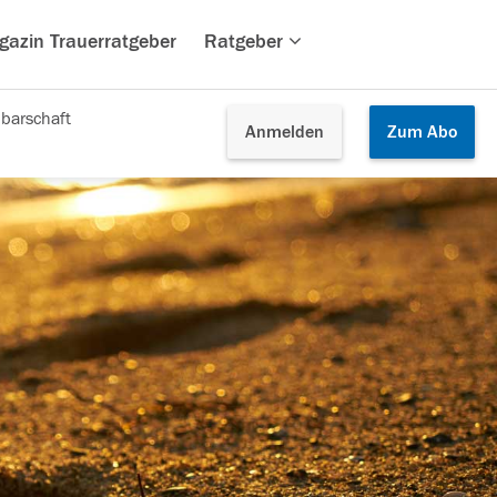
gazin Trauerratgeber
Ratgeber
barschaft
Anmelden
Zum
Abo