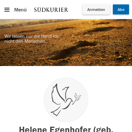
Menü
Anmelden
Abo
Wir lassen nur die Hand los,
nicht den Menschen.
Helene Egenhofer (geb.