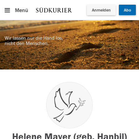
Menü
Anmelden
Abo
Wir lassen nur die Hand los,
nicht den Menschen.
Helene Mayer (geb. Hanbil)