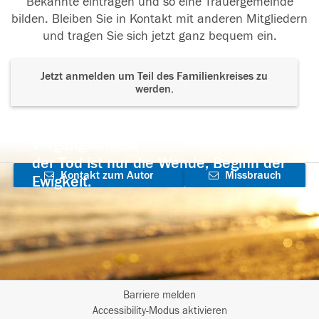
Bekannte eintragen und so eine Trauergemeinde
bilden. Bleiben Sie in Kontakt mit anderen Mitgliedern
und tragen Sie sich jetzt ganz bequem ein.
Jetzt anmelden um Teil des Familienkreises zu
werden.
Der Tod ist nicht das Ende, nicht die
Vergänglichkeit,
der Tod ist nur die Wende, Beginn der
Kontakt zum Autor
Missbrauch
Ewigkeit.
aufnehmen
melden
Barriere melden
I
Accessibility-Modus aktivieren