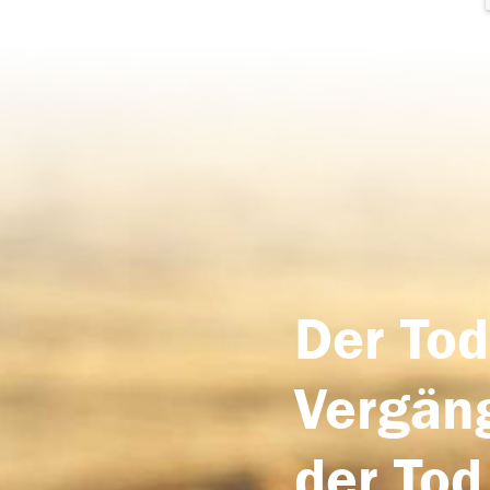
Der Tod
Vergäng
der Tod