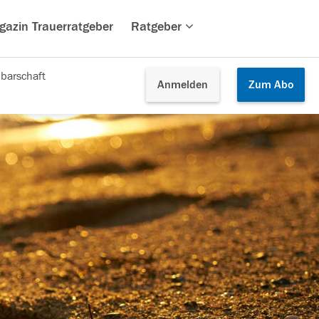
gazin Trauerratgeber
Ratgeber
barschaft
Anmelden
Zum
Abo