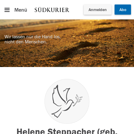
Menü
Anmelden
Abo
Wir lassen nur die Hand los,
nicht den Menschen.
Helene Steppacher (geb.