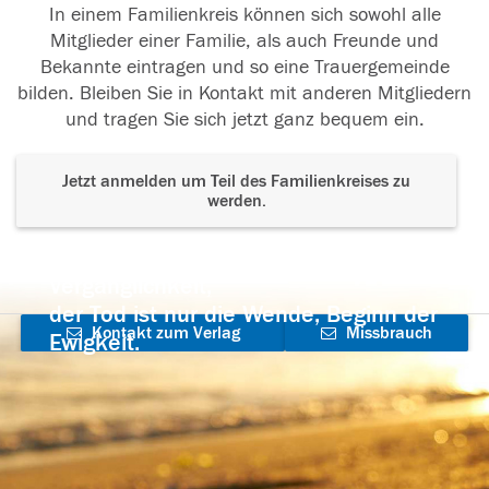
In einem Familienkreis können sich sowohl alle
Mitglieder einer Familie, als auch Freunde und
Bekannte eintragen und so eine Trauergemeinde
bilden. Bleiben Sie in Kontakt mit anderen Mitgliedern
und tragen Sie sich jetzt ganz bequem ein.
Jetzt anmelden um Teil des Familienkreises zu
werden.
Der Tod ist nicht das Ende, nicht die
Vergänglichkeit,
der Tod ist nur die Wende, Beginn der
Kontakt zum Verlag
Missbrauch
Ewigkeit.
aufnehmen
melden