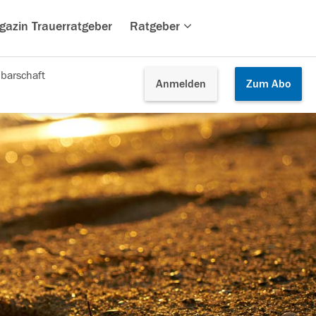
gazin Trauerratgeber
Ratgeber
barschaft
Anmelden
Zum
Abo