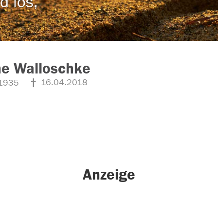
d los,
ne Walloschke
16.04.2018
1935
Anzeige