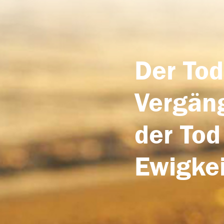
Der Tod
Vergäng
der Tod
Ewigkei