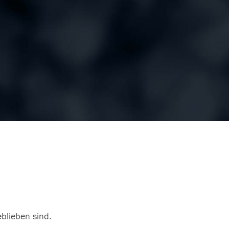
eblieben sind.