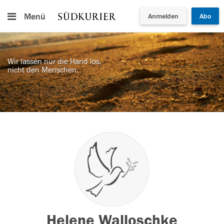
Menü
Anmelden
Abo
Wir lassen nur die Hand los,
nicht den Menschen.
Helene Walloschke