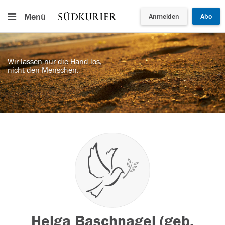
Menü
Anmelden
Abo
Wir lassen nur die Hand los,
nicht den Menschen.
Helga Baschnagel (geb.