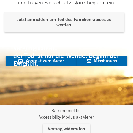
und tragen Sie sich jetzt ganz bequem ein.
Jetzt anmelden um Teil des Familienkreises zu
werden.
Der Tod ist nicht das Ende, nicht die
Vergänglichkeit,
der Tod ist nur die Wende, Beginn der
Kontakt zum Autor
Missbrauch
Ewigkeit.
aufnehmen
melden
Barriere melden
I
Accessibility-Modus aktivieren
m
Vertrag widerrufen