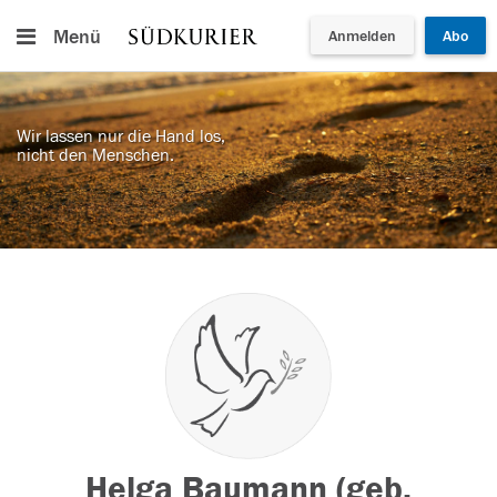
Menü
Anmelden
Abo
Wir lassen nur die Hand los,
nicht den Menschen.
Helga Baumann (geb.