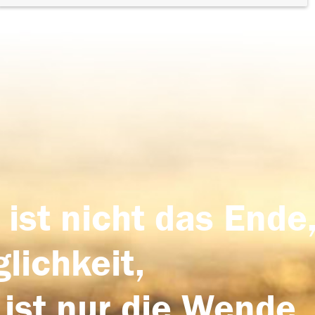
 ist nicht das Ende,
lichkeit,
 ist nur die Wende,