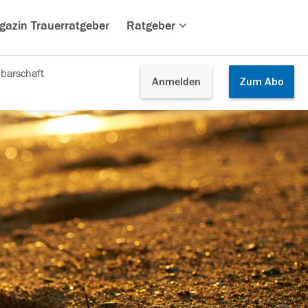
gazin Trauerratgeber
Ratgeber
barschaft
Anmelden
Zum
Abo