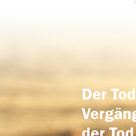
Der Tod
Vergäng
der Tod