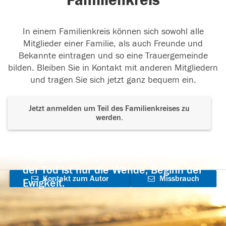
Familienkreis
In einem Familienkreis können sich sowohl alle
Mitglieder einer Familie, als auch Freunde und
Bekannte eintragen und so eine Trauergemeinde
bilden. Bleiben Sie in Kontakt mit anderen Mitgliedern
und tragen Sie sich jetzt ganz bequem ein.
Jetzt anmelden um Teil des Familienkreises zu
werden.
Der Tod ist nicht das Ende, nicht die
Vergänglichkeit,
der Tod ist nur die Wende, Beginn der
Kontakt zum Autor
Missbrauch
Ewigkeit.
aufnehmen
melden