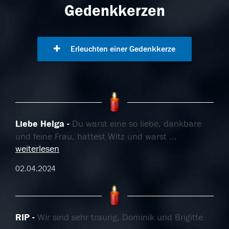
Gedenkkerzen
Erleuchten einer Gedenkkerze
Liebe Helga
Du warst eine so liebe, dankbare
und feine Frau, hattest Witz und warst
...
weiterlesen
02.04.2024
RIP
Wir sind sehr traurig, Dominik und Brigitte