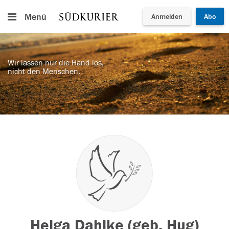
Menü
Anmelden
Abo
Wir lassen nur die Hand los,
nicht den Menschen.
Helga Dahlke (geb. Hug)