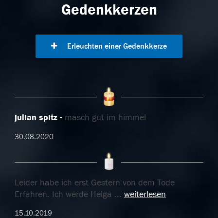
Gedenkkerzen
Erleuchten einer Gedenkkerze
julian spitz
masch gut im himmel
30.08.2020
Leider habe ich erst Gestern von dem Tode
Erfahren. Ich werde Helga
...
weiterlesen
15.10.2019