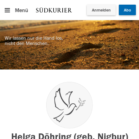
Menü
Anmelden
Abo
Wir lassen nur die Hand los,
nicht den Menschen.
Helga Döhring (geb. Nigbur)