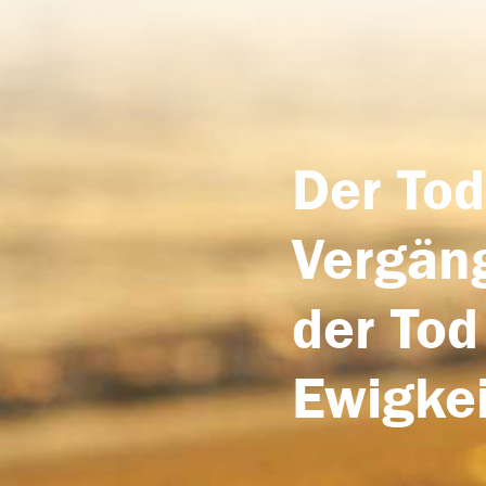
Der Tod
Vergäng
der Tod
Ewigkei