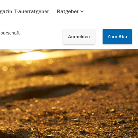
gazin Trauerratgeber
Ratgeber
barschaft
Anmelden
Zum
Abo