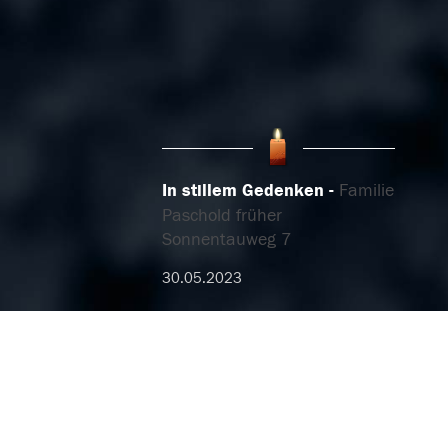
In stillem Gedenken
Familie
Paschold früher
Sonnentauweg 7
30.05.2023