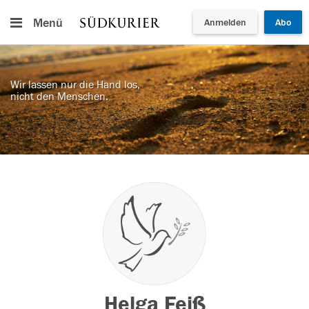
Menü
Anmelden
Abo
Wir lassen nur die Hand los,
nicht den Menschen.
Helga Feiß